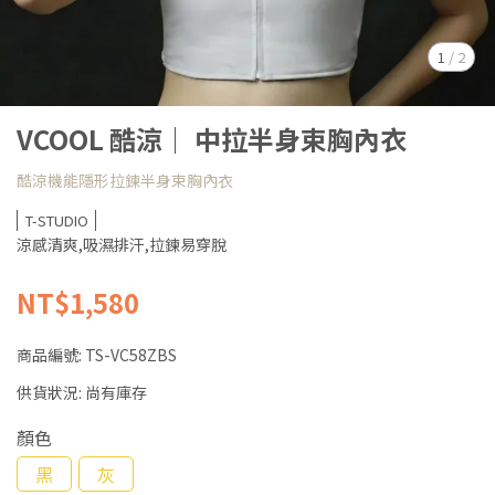
1
/
2
VCOOL 酷涼｜ 中拉半身束胸內衣
酷涼機能隱形拉鍊半身束胸內衣
T-STUDIO
涼感清爽,吸濕排汗,拉鍊易穿脫
NT$1,580
商品編號:
TS-VC58ZBS
供貨狀況:
尚有庫存
顏色
黑
灰