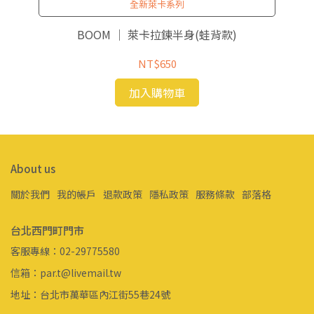
全新萊卡系列
BOOM ｜ 萊卡拉鍊半身(蛙背款)
NT$650
加入購物車
About us
關於我們
我的帳戶
退款政策
隱私政策
服務條款
部落格
台北西門町門市
客服專線：02-29775580
信箱：par.t@livemail.tw
地址：台北市萬華區內江街55巷24號