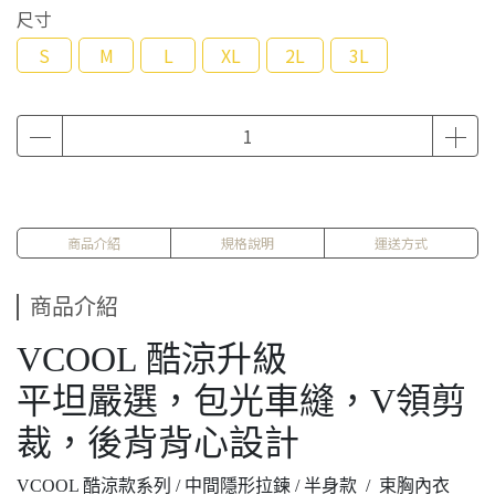
尺寸
S
M
L
XL
2L
3L
商品介紹
規格說明
運送方式
商品介紹
VCOOL 酷涼升級
平坦嚴選，包光車縫，V領剪
裁，後背背心設計
VCOOL 酷涼款系列 / 中間隱形拉鍊 / 半身款 / 束胸內衣