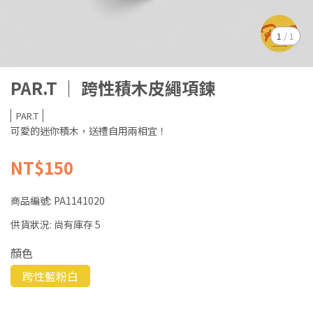
1
/
1
PAR.T ｜ 跨性積木皮繩項鍊
PAR.T
可愛的迷你積木，送禮自用兩相宜！
NT$150
商品編號:
PA1141020
供貨狀況:
尚有庫存 5
顏色
跨性藍粉白