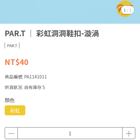
1
/
1
PAR.T ｜ 彩虹洞洞鞋扣-漩渦
PAR.T
NT$40
商品編號:
PA1141011
供貨狀況:
尚有庫存 5
顏色
彩虹