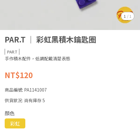
1
/
1
PAR.T ｜ 彩虹黑積木鑰匙圈
PAR.T
手作積木配件，低調配戴清楚表態
NT$120
商品編號:
PA1141007
供貨狀況:
尚有庫存 5
顏色
彩虹