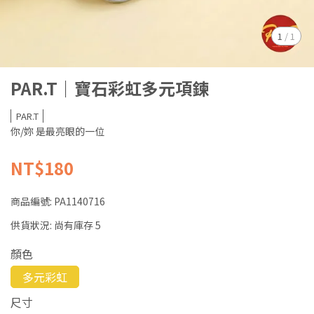
1
/
1
PAR.T｜寶石彩虹多元項鍊
PAR.T
你/妳 是最亮眼的一位
NT$180
商品編號:
PA1140716
供貨狀況:
尚有庫存 5
顏色
多元彩虹
尺寸