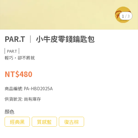
1
/
3
PAR.T ｜ 小牛皮零錢鑰匙包
PAR.T
輕巧，卻不將就
NT$480
商品編號:
PA-HBD2025A
供貨狀況:
尚有庫存
顏色
經典黑
質感藍
復古棕