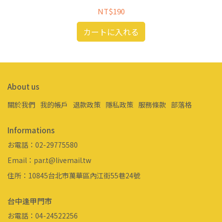
NT$190
カートに入れる
About us
關於我們
我的帳戶
退款政策
隱私政策
服務條款
部落格
Informations
お電話：02-29775580
Email：par.t@livemail.tw
住所：10845台北市萬華區內江街55巷24號
台中逢甲門市
お電話：04-24522256