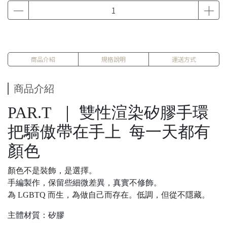
商品介紹
規格說明
運送方式
商品介紹
PAR.T ｜ 雙性渲染矽膠手環
把驕傲帶在手上 每一天都有
顏色
顏色不是裝飾，是選擇。
手編製作，保留些細微差異，真實不修飾。
為 LGBTQ 而生，為做自己而存在。低調，但從不隱藏。
主體材質：矽膠