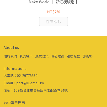
Make World ｜ 彩虹橫版浴巾
NT$750
在庫なし
About us
關於我們
我的帳戶
退款政策
隱私政策
服務條款
部落格
Informations
お電話：02-29775580
Email：par.t@livemail.tw
住所：10845台北市萬華區內江街55巷24號
台中逢甲門市