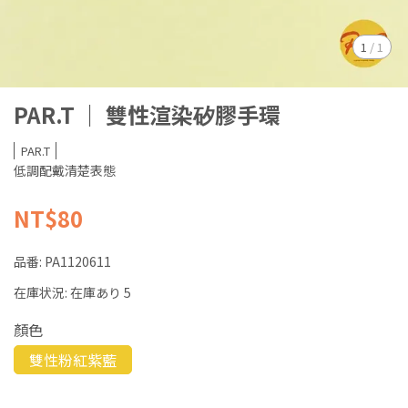
1
/
1
PAR.T ｜ 雙性渲染矽膠手環
PAR.T
低調配戴清楚表態
NT$80
品番:
PA1120611
在庫状況:
在庫あり 5
顏色
雙性粉紅紫藍