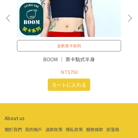
全新萊卡系列
BOOM ｜ 萊卡黏式半身
NT$750
カートに入れる
About us
關於我們
我的帳戶
退款政策
隱私政策
服務條款
部落格