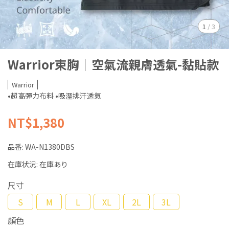
1
/
3
Warrior束胸｜空氣流親膚透氣-黏貼款
Warrior
•超高彈力布料 •吸溼排汗透氣
NT$1,380
品番:
WA-N1380DBS
在庫状況:
在庫あり
尺寸
S
M
L
XL
2L
3L
顏色