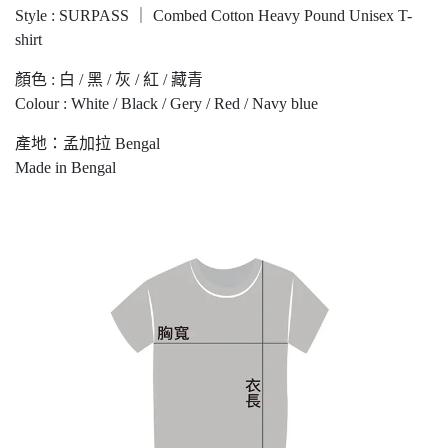
Style : SURPASS ｜ Combed Cotton Heavy Pound Unisex T-
shirt
顏色 : 白 / 黑 / 灰 / 紅 / 藏青
Colour : White / Black / Gery / Red / Navy blue
產地：孟加拉 Bengal
Made in Bengal