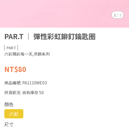
1
/
2
PAR.T ｜ 彈性彩虹鉚釘鑰匙圈
PAR.T
六彩精彩每一天,吊飾系列
NT$80
商品編號:
PA1110WE03
供貨狀況:
尚有庫存 50
顏色
六彩
尺寸