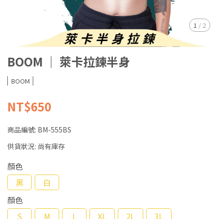
1
/
2
BOOM ｜ 萊卡拉鍊半身
BOOM
NT$650
商品編號:
BM-555BS
供貨狀況:
尚有庫存
顏色
黑
白
顏色
S
M
L
XL
2L
3L