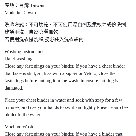
產地：台灣 Taiwan
Made in Taiwan
洗滌方式：不可烘乾、不可使用漂白劑及柔軟精成份洗劑,
建議手洗、自然晾曬風乾
若使用洗衣機洗滌,務必裝入洗衣袋內
Washing instructions :
Hand washing.
Close any fastenings on your binder. If you have a chest binder
that fastens shut, such as with a zipper or Velcro, close the
fastenings before putting it in the wash, to ensure nothing is
damaged.
Place your chest binder in water and soak with soap for a few
minutes, and use your hands to swirl and lightly knead your chest
binder in the water.
Machine Wash
Close any fastenings on your binder. If you have a binder that