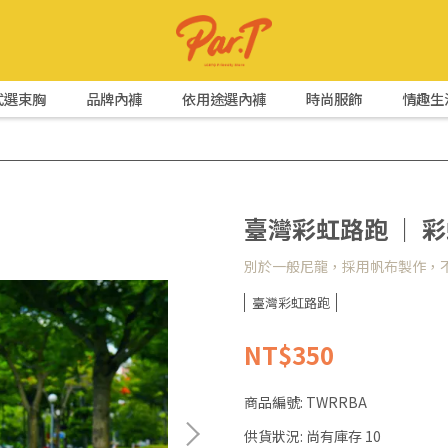
式選束胸
品牌內褲
依用途選內褲
時尚服飾
情趣生
臺灣彩虹路跑 ｜ 
別於一般尼龍，採用帆布製作，
臺灣彩虹路跑
NT$350
商品編號:
TWRRBA
供貨狀況:
尚有庫存 10