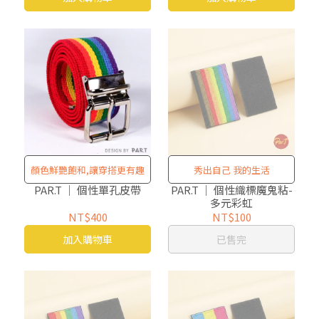
顏色鮮艷飽和,讓穿搭更有趣
秀出自己 我的生活
PAR.T ｜ 個性單孔皮帶
PAR.T ｜ 個性織標魔鬼粘-
多元彩虹
NT$400
NT$100
加入購物車
已售完