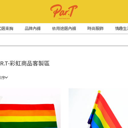
式選束胸
品牌內褲
依用途選內褲
時尚服飾
情趣生
AR.T-彩虹商品客製區
排序