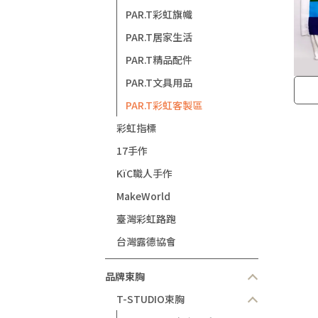
PAR.T彩虹旗幟
PAR.T居家生活
PAR.T精品配件
PAR.T文具用品
PAR.T彩虹客製區
彩虹指標
17手作
KïC職人手作
MakeWorld
臺灣彩虹路跑
台灣露德協會
品牌束胸
T-STUDIO束胸