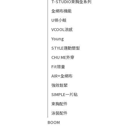
T-STUDIO束胸全系列
全網布機能
U領小蛙
VCOOL涼感
Young
STYLE運動塑型
CHU ME外穿
Fit限量
AIR+全網布
強效鬆緊
SIMPLE一片粘
束胸配件
泳裝配件
BOOM