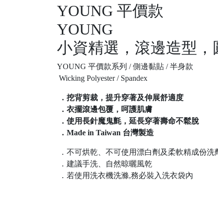
YOUNG 平價款
YOUNG
小資精選，滾邊造型，
YOUNG 平價款系列 / 側邊黏貼 / 半身款
Wicking Polyester / Spandex
．挖背剪裁，提升穿著及伸展舒適度
．衣擺滾邊包覆，呵護肌膚
．使用長針魔鬼氈，延長穿著壽命不鬆脫
．Made in Taiwan 台灣製造
．不可烘乾、不可使用漂白劑及柔軟精成份洗
．建議手洗、自然晾曬風乾
．若使用洗衣機洗滌,務必裝入洗衣袋內