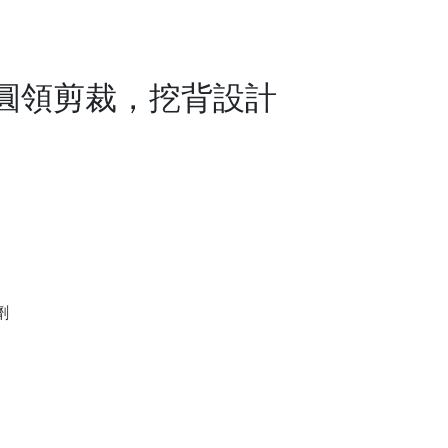
圓領剪裁，挖背設計
劑