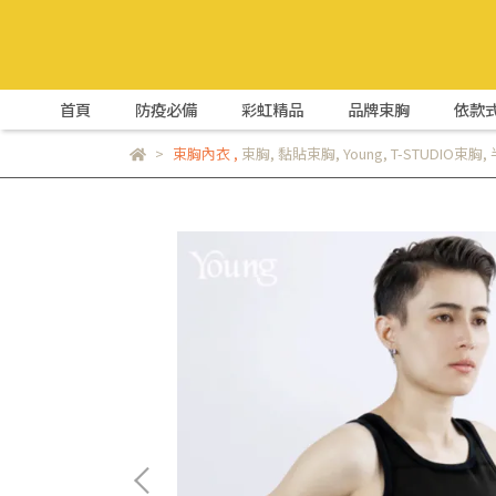
首頁
防疫必備
彩虹精品
品牌束胸
依款
束胸內衣
,
束胸
,
黏貼束胸
,
Young
,
T-STUDIO束胸
,