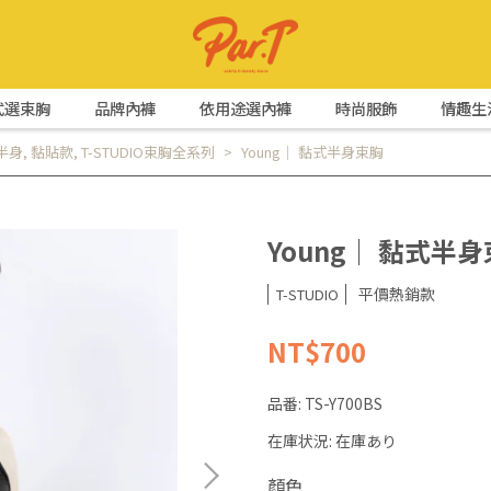
式選束胸
品牌內褲
依用途選內褲
時尚服飾
情趣生
半身
,
黏貼款
,
T-STUDIO束胸全系列
Young｜ 黏式半身束胸
Young｜ 黏式半
平價熱銷款
T-STUDIO
NT$700
品番:
TS-Y700BS
在庫状況:
在庫あり
顏色