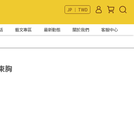
JP ｜ TWD
活
藝文專區
最新動態
關於我們
客服中心
身束胸