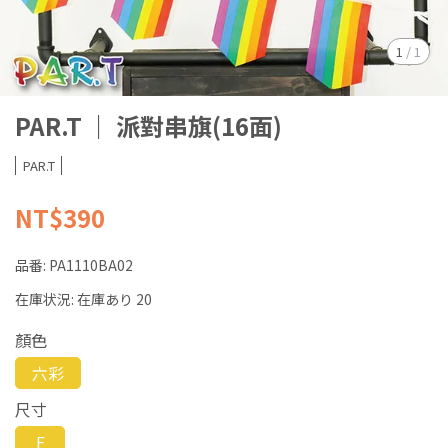
1
/
1
PAR.T ｜ 派對串旗(16面)
PAR.T
NT$390
品番:
PA1110BA02
在庫状況:
在庫あり 20
顏色
六彩
尺寸
F