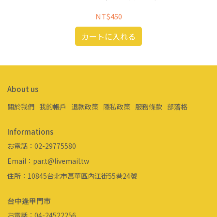
NT$450
カートに入れる
About us
關於我們
我的帳戶
退款政策
隱私政策
服務條款
部落格
Informations
お電話：02-29775580
Email：par.t@livemail.tw
住所：10845台北市萬華區內江街55巷24號
台中逢甲門市
お電話：04-24522256