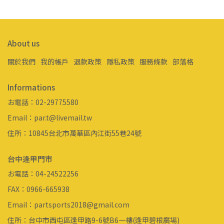
About us
關於我們
我的帳戶
退款政策
隱私政策
服務條款
部落格
Informations
お電話：02-29775580
Email：par.t@livemail.tw
住所：10845台北市萬華區內江街55巷24號
台中逢甲門市
お電話：04-24522256
FAX：0966-665938
Email：partsports2018@gmail.com
住所：台中市西屯區逢甲路9-6號B6一樓(逢甲碧根廣場)