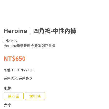
Heroine｜四角褲-中性內褲
Heroine
Heroine重磅推薦 全新系列四角褲
NT$650
品番:
HE-UN65001S
在庫状況:
在庫あり
風格
黑亞當
獨行俠
大小