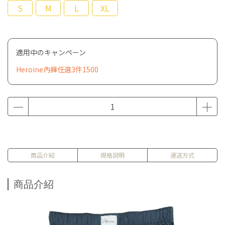
S
M
L
XL
適用中のキャンペーン
Heroine內褲任選3件1500
商品介紹
規格說明
運送方式
商品介紹