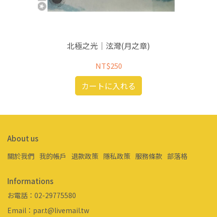
北極之光｜泫灣(月之章)
NT$250
カートに入れる
About us
關於我們
我的帳戶
退款政策
隱私政策
服務條款
部落格
Informations
お電話：02-29775580
Email：par.t@livemail.tw