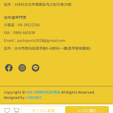
住所：10845台北市萬華區內江街55巷24號
台中逢甲門市
お電話：04-24522256
FAX：0966-665938
Email：partsports2018@gmail.com
住所：台中市西屯區逢甲路9-6號B6一樓(逢甲碧根廣場)
Copyright ©
PAR.T帕特彩虹好物店
All Rights Reserved.
Designed by
CYBERBIZ
.
キャンセル
終了
カートに追加
レジに進む