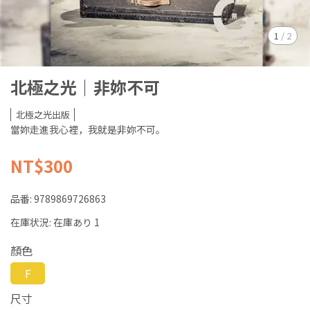
1
/
2
北極之光｜非妳不可
北極之光出版
當妳走進我心裡，我就是非妳不可。
NT$300
品番:
9789869726863
在庫状況:
在庫あり 1
顏色
F
尺寸