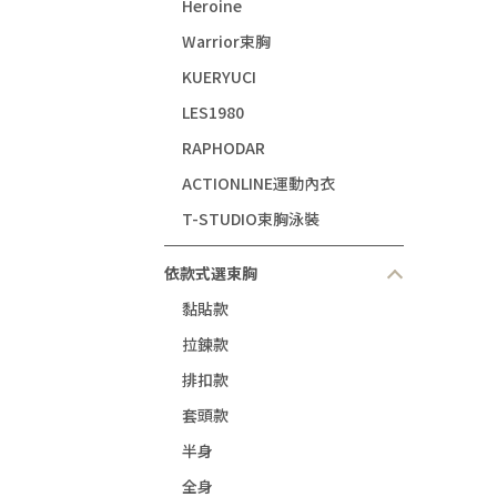
Heroine
Warrior束胸
KUERYUCI
LES1980
RAPHODAR
ACTIONLINE運動內衣
T-STUDIO束胸泳裝
依款式選束胸
黏貼款
拉鍊款
排扣款
套頭款
半身
全身