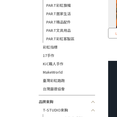
PAR.T彩虹旗幟
PAR.T居家生活
PAR.T精品配件
PAR.T文具用品
PAR.T彩虹客製區
彩虹指標
17手作
KïC職人手作
MakeWorld
臺灣彩虹路跑
台灣露德協會
品牌束胸
T-STUDIO束胸