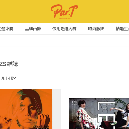
式選束胸
品牌內褲
依用途選內褲
時尚服飾
情趣生
EZS雜誌
ォルト順