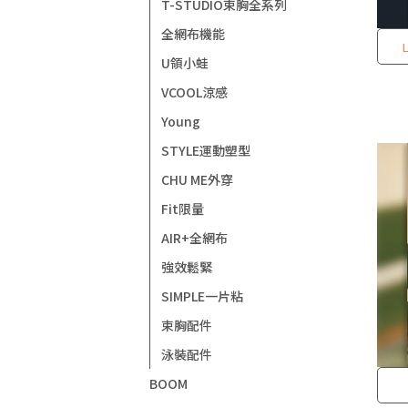
T-STUDIO束胸全系列
全網布機能
U領小蛙
VCOOL涼感
Young
STYLE運動塑型
CHU ME外穿
Fit限量
AIR+全網布
強效鬆緊
SIMPLE一片粘
束胸配件
泳裝配件
BOOM