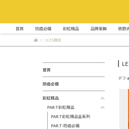
首頁
防疫必備
彩虹精品
品牌束胸
依款
LEZS雜誌
L
首頁
デフ
防疫必備
彩虹精品
PAR.T彩虹精品
PAR.T彩虹精品全系列
PAR.T-防疫必備