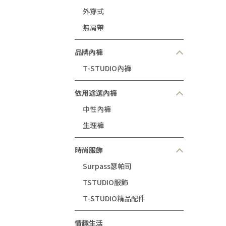
外穿式
無肩帶
品牌內褲
T-STUDIO內褲
依用途選內褲
中性內褲
生理褲
時尚服飾
Surpass瑟帕司
TSTUDIO服飾
T-STUDIO精品配件
情趣生活