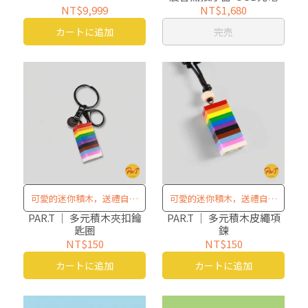
NT$9,999
NT$1,680
カートに追加
完売
可愛的迷你積木，送禮自用
可愛的迷你積木，送禮自用
兩相宜！
兩相宜！
PAR.T ｜ 多元積木夾扣鑰
PAR.T ｜ 多元積木皮繩項
匙圈
鍊
NT$150
NT$150
カートに追加
カートに追加