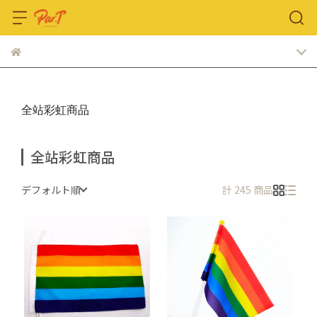
全站彩虹商品
全站彩虹商品
デフォルト順
計 245 商品