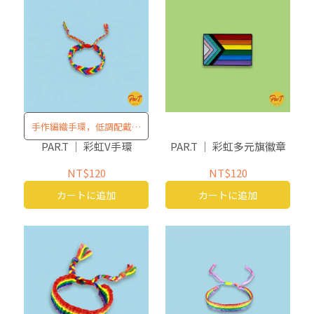
手作編織手環，低調配戴清
楚表態
PAR.T ｜ 彩虹V手環
PAR.T ｜ 彩虹多元旗徽章
NT$120
NT$120
カートに追加
カートに追加