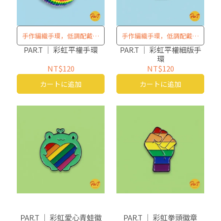
手作編織手環，低調配戴清
手作編織手環，低調配戴清
楚表態
楚表態
PAR.T ｜ 彩虹平權手環
PAR.T ｜ 彩虹平權細版手
環
NT$120
NT$120
カートに追加
カートに追加
PAR.T ｜ 彩虹愛心青蛙徽
PAR.T ｜ 彩虹拳頭徽章