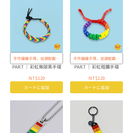
手作編織手環，低調配戴清
手作編織手環，低調配戴清
楚表態
楚表態
PAR.T ｜ 彩虹無限黑手環
PAR.T ｜ 彩虹粗獷手環
NT$120
NT$120
カートに追加
カートに追加