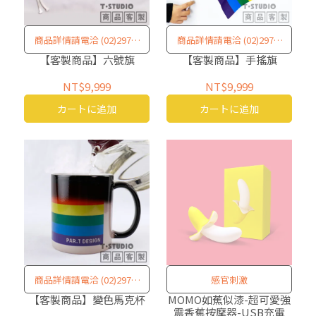
商品詳情請電洽 (02)2977-
商品詳情請電洽 (02)2977-
5580
5580
【客製商品】六號旗
【客製商品】手搖旗
NT$9,999
NT$9,999
カートに追加
カートに追加
商品詳情請電洽 (02)2977-
感官刺激
5580
【客製商品】變色馬克杯
MOMO如蕉似漆-超可愛強
震香蕉按摩器-USB充電