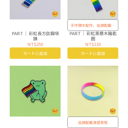
手作積木配件，低調配戴清
楚表態
PAR.T ｜ 彩虹長方鈦鋼項
PAR.T ｜ 彩虹黑積木鑰匙
鍊
圈
NT$250
NT$120
カートに追加
カートに追加
低調配戴清楚表態