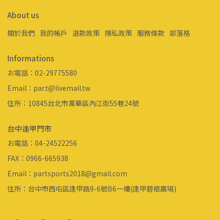
About us
關於我們
我的帳戶
退款政策
隱私政策
服務條款
部落格
Informations
お電話：02-29775580
Email：par.t@livemail.tw
住所：10845台北市萬華區內江街55巷24號
台中逢甲門市
お電話：04-24522256
FAX：0966-665938
Email：partsports2018@gmail.com
住所：台中市西屯區逢甲路9-6號B6一樓(逢甲碧根廣場)