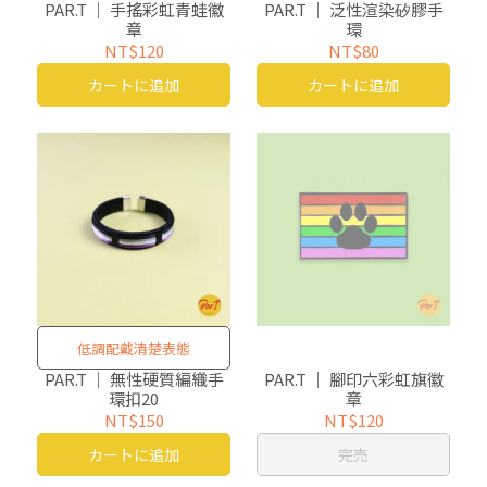
PAR.T ｜ 手搖彩虹青蛙徽
PAR.T ｜ 泛性渲染矽膠手
章
環
NT$120
NT$80
カートに追加
カートに追加
低調配戴清楚表態
PAR.T ｜ 無性硬質編織手
PAR.T ｜ 腳印六彩虹旗徽
環扣20
章
NT$150
NT$120
カートに追加
完売