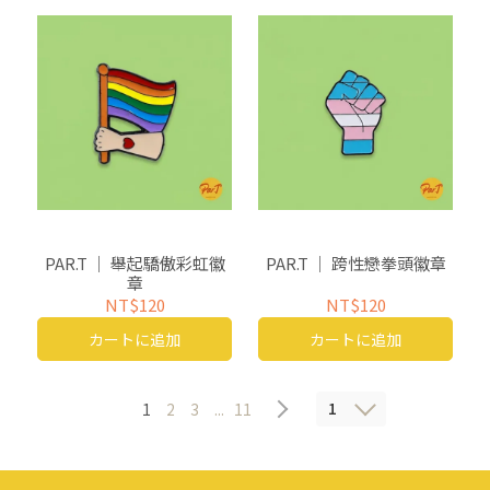
PAR.T ｜ 舉起驕傲彩虹徽
PAR.T ｜ 跨性戀拳頭徽章
章
NT$120
NT$120
カートに追加
カートに追加
1
1
2
3
...
11