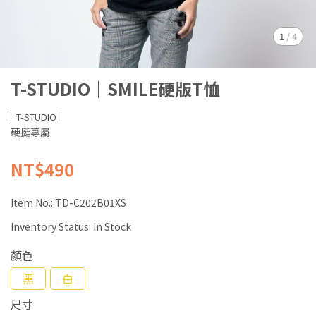
1
/
4
T-STUDIO｜SMILE硬版T恤
T-STUDIO
硬挺專屬
NT$490
Item No.:
TD-C202B01XS
Inventory Status:
In Stock
顏色
黑
白
尺寸