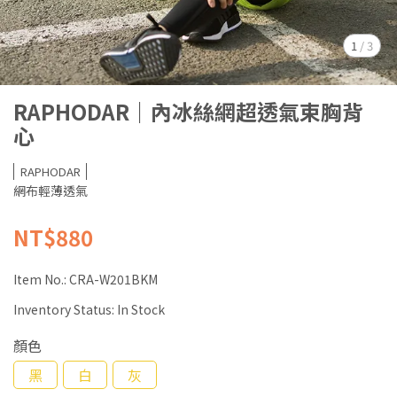
1
/
3
RAPHODAR｜內冰絲網超透氣束胸背
心
RAPHODAR
網布輕薄透氣
NT$880
Item No.:
CRA-W201BKM
Inventory Status:
In Stock
顏色
黑
白
灰