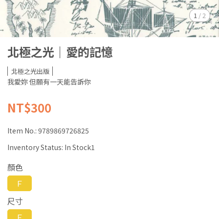
1
/
2
北極之光｜愛的記憶
北極之光出版
我愛妳 但願有一天能告訴你
NT$300
Item No.:
9789869726825
Inventory Status:
In Stock1
顏色
Ｆ
尺寸
Ｆ