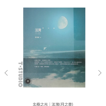
北極之光｜泫灣(月之章)