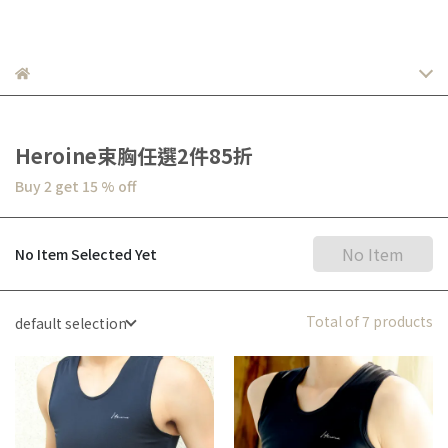
Heroine束胸任選2件85折
Buy 2
get
15
% off
No Item
No Item Selected Yet
Total of 7 products
default selection