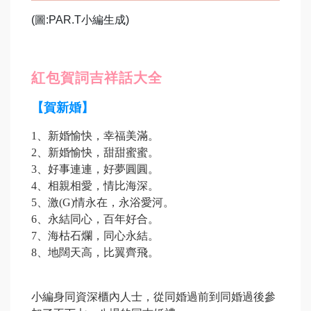
(圖:PAR.T小編生成)
紅包賀詞吉祥話大全
【賀新婚】
1
、新婚愉快，幸福美滿。
2、新婚愉快，甜甜蜜蜜。
3、好事連連，好夢圓圓。
4、相親相愛，情比海深。
5、激(G)情永在，永浴愛河。
6、永結同心，百年好合。
7、海枯石爛，同心永結。
8、地闊天高，比翼齊飛。
小編身同資深櫃內人士，從同婚過前到同婚過後參