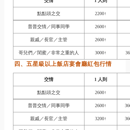
交情
1
人到
點點頭之交
2200
↑
普普交情／同事同學
2600
↑
親戚／長官／主管
2600
↑
哥兒們／閨蜜／非常之重的人
3000
↑
36
四、五星級以上飯店宴會廳紅包行情
交情
1
人到
點點頭之交
2600
↑
普普交情／同事同學
2600
↑
36
親戚／長官／主管
3200
↑
36