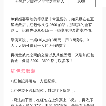
哥兒們／閨蜜／非常之重的人
3600
↑
瞭解婚宴場地的等級是非常重要的，如果辦在在五
星級飯店，紅包你只包 2600 的話，那就真的會有
點…，記得先GOOGLE一下婚宴場地及辦桌均價。
舉例來說，一桌(10人)約 3萬元，用 3 萬除以 10
人，大約可得到一人約 3千的數字.
再衡量彼此之間的交情以及其他因素，來增加紅包
賀金，像是 3200、3600 都可以參考！
紅包怎麼寫
1.
紅包記得署名，方便紀錄。
2.
紅包袋不必粘起來，封口往下折即可。
3.
寫法如下圖，在紅包右上角寫上「祝」，再依序
寫上新人們的名字；中間填寫賀詞，最後左下角則