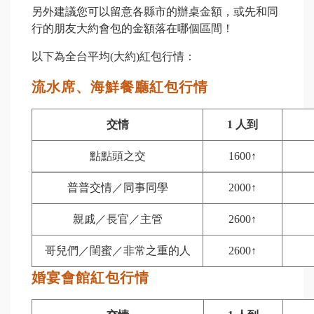
另外建議您可以留意各縣市的辦桌金額，或先和同
行的朋友大約會包的金額落在哪個區間！
以下為全台平均(大約)紅包行情：
流水席、海鮮餐廳紅包行情
交情
1
人到
點點頭之交
1600
↑
普普交情／同事同學
2000
↑
親戚／長官／主管
2600
↑
哥兒們／閨蜜／非常之重的人
2600
↑
婚宴會館紅包行情