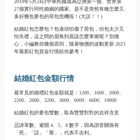
2019
年5月24日中華民國成為亞洲第一個、世界第
27個實行同性婚姻的國家。是不是突然有種怎麼又
多好幾包要包的荷包危機啦！(大誤！！)
結婚紅包怎麼包？包過頭怕傷了荷包，但包太少又
怕失禮，這之間的眉角到底該怎麼掌握呢？別擔
心，小編教你幾個原則，隨著物價的波動更新 2023
年最新紅包賀金行情給你參考！
結婚紅包金額行情
最常見的婚禮紅包金額就是：1200、1600、2000、
2200、2600、3200、3600、6000、6600、10000
結婚紅包的要包雙數，取為雙雙對對的吉祥含意
忌諱單數、避開 4、5、8 數字，因為諧音關係有
「死」「誤」「掰」，代表不吉利。