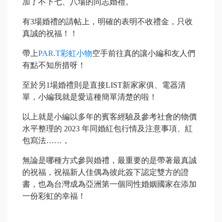
加了不下七、八場的同志婚禮。
有3場婚禮的請帖上，明確的表明不收禮金，只收
真誠的祝福！！
帶上
PAR.T彩虹小物
空手前往真的讓小編和友人們
有點不知所措呀！
至於另1場婚禮則是直接LIST新家家俱、電器清
單，小編我就是愛這種簡單清楚的啦！
以上就是小編以多年的賓客經驗及參考社會的物價
水平整理的 2023 年同婚紅包行情及注意事項、紅
包寫法……，
無論是哪種方式參與婚禮，最重要的是帶著最真誠
的祝福，祝福新人佳偶為彼此簽下認定雙方的證
書，也為台灣成為亞洲第一個同性婚姻國家在添加
一份彩虹的幸福！